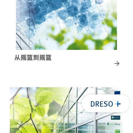
从摇篮到摇篮