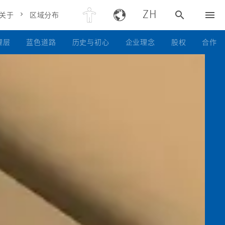
ZH
关于
区域分布
理层
蓝色道路​
历史与初心
企业理念
股权
合作