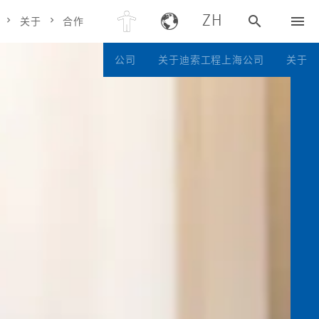
ZH
关于
合作
公司
关于迪索工程上海公司
关于
基本信息
区域分布
公司管理层
蓝色道路​
历史与初心
企业理念
股权
合作