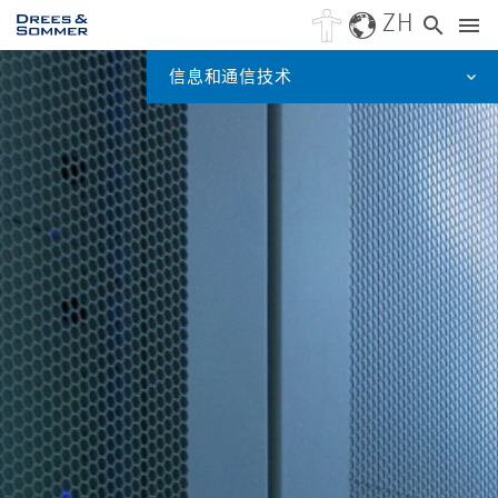
ZH
信息和通信技术
DRESO
洞察力
行业
服务
新闻
项目
公司
职业生涯
迪索欧洲区域中国业务部