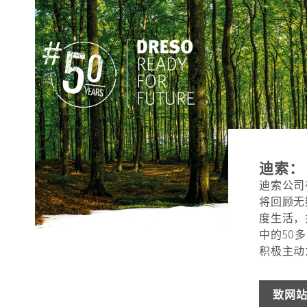
迪索：
迪索公司
将回顾无
度生活，
中的50
积极主动
致网站