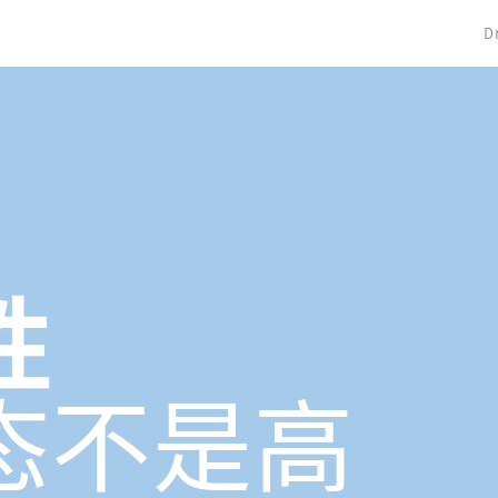
D
性
态不是高