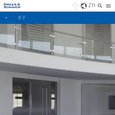
ZH
关于
基本信息
区域分布
公司管理层
蓝色道路​
历史与初心
企业理念
股权