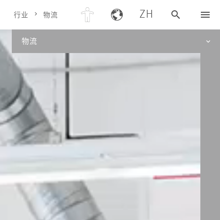
ZH
行业
物流
物流
DRESO
洞察力
行业
服务
新闻
项目
公司
职业生涯
迪索欧洲区域中国业务部