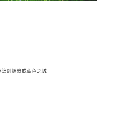
​
摇篮到摇篮或蓝色之城