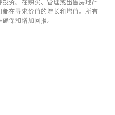
种投资。在购买、管理或出售房地产
司都在寻求价值的增长和增值。所有
是确保和增加回报。
们的核心业务。无论是制定投资概况
略，优化既有建筑，购买或出售，参
还是开发既有或新建筑——凭借我们
产行业专业知识，我们将房地产和投
润区。